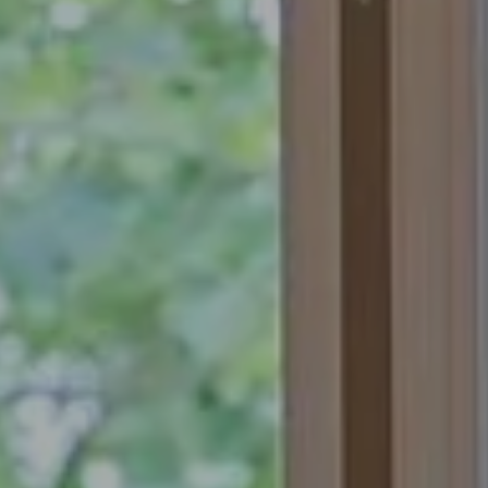
août
lun
mar
mer
jeu
ven
sam
dim
1
2
-
-
3
4
5
6
7
8
9
-
-
-
-
-
-
-
10
11
12
13
14
15
16
-
-
-
-
-
-
-
17
18
19
20
21
22
23
-
-
-
-
-
-
-
24
25
26
27
28
29
30
-
-
-
-
-
-
-
31
-
Meilleurs tarifs disponibles par jour, tous hébergements confondus
Une erreur est survenue lors de la récupération des données, la prévisualisation
des prix est incomplète.
A partir de
-