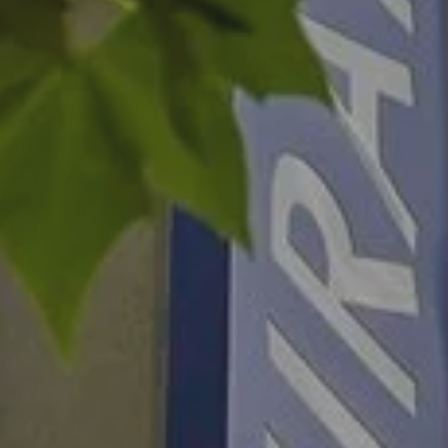
Agosto
Lun
Mar
Mié
Jue
Vie
Sáb
Dom
1
2
-
-
3
4
5
6
7
8
9
-
-
-
-
-
-
-
10
11
12
13
14
15
16
-
-
-
-
-
-
-
17
18
19
20
21
22
23
-
-
-
-
-
-
-
24
25
26
27
28
29
30
-
-
-
-
-
-
-
31