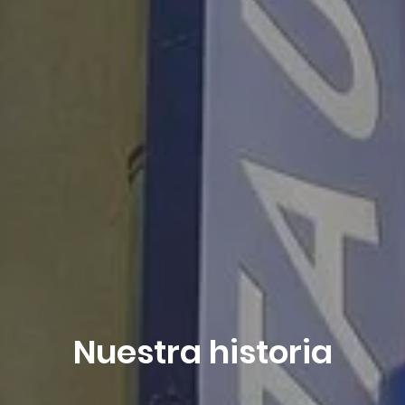
-
Mejores tarifas disponibles por día, todos los alojamientos juntos
Se ha producido un error al recuperar los datos, la vista previa de los precios está
incompleta.
A partir de
-
Sitio Oficial
Mejor precio garantizado
Alojamiento 1
2 Adultos, 0 Niño, 0 Bebé
Añadir un alojamiento
Reservar
Nuestra historia