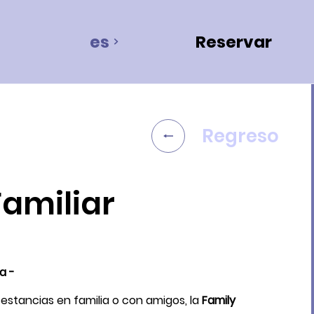
es
Reservar
Regreso
Familiar
Alojamiento 1
2 Adultos, 0 Niño, 0 Bebé
a -
Añadir un alojamiento
estancias en familia o con amigos, la
Family