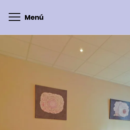
Agosto
Lun
Mar
Mié
Jue
Vie
Sáb
Dom
Lun
Mar
Menú
Email :
1
2
1
-
-
-
3
4
5
6
7
8
9
7
8
-
-
-
-
-
-
-
-
-
10
11
12
13
14
15
16
14
15
-
-
-
-
-
-
-
-
-
17
18
19
20
21
22
23
21
22
-
-
-
-
-
-
-
-
-
24
25
26
27
28
29
30
28
29
-
-
-
-
-
-
-
-
-
31
-
Reserve su
estancia