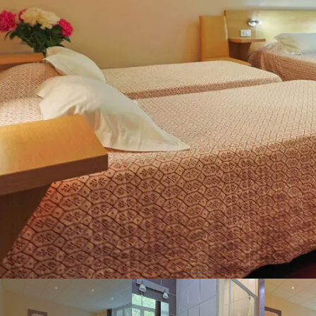
¡Aprovecha al máximo tu
viaje a Carnoules al mejor
precio, reservando tu
habitación o suite
directamente en la web de
Castel Fleuri, hotel en
Carnoules!