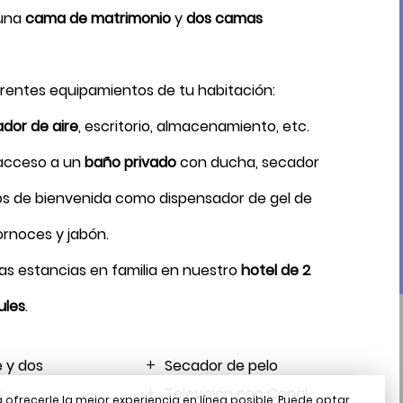
una
cama de matrimonio
y
dos camas
Reservar
erentes equipamientos de tu habitación:
ador de aire
, escritorio, almacenamiento, etc.
acceso a un
baño privado
con ducha, secador
os de bienvenida como dispensador de gel de
ornoces y jabón.
las estancias en familia en nuestro
hotel de 2
ules
.
 y dos
Secador de pelo
s
Televisión con Canal
 ofrecerle la mejor experiencia en línea posible. Puede optar